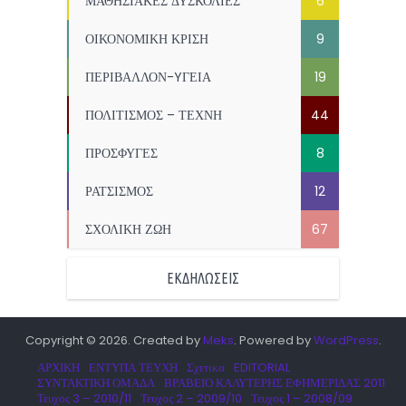
ΜΑΘΗΣΙΑΚΕΣ ΔΥΣΚΟΛΙΕΣ
6
ΟΙΚΟΝΟΜΙΚΗ ΚΡΙΣΗ
9
ΠΕΡΙΒΑΛΛΟΝ-YΓΕΙΑ
19
ΠΟΛΙΤΙΣΜΟΣ – ΤΕΧΝΗ
44
ΠΡΟΣΦΥΓΕΣ
8
ΡΑΤΣΙΣΜΟΣ
12
ΣΧΟΛΙΚΗ ΖΩΗ
67
ΕΚΔΗΛΩΣΕΙΣ
Copyright © 2026. Created by
Meks
. Powered by
WordPress
.
ΑΡΧΙΚΗ
ΕΝΤΥΠΑ ΤΕΥΧΗ
Σχετικα
EDITORIAL
ΣΥΝΤΑΚΤΙΚΗ ΟΜΑΔΑ
ΒΡΑΒΕΙΟ ΚΑΛΥΤΕΡΗΣ ΕΦΗΜΕΡΙΔΑΣ 2011
Τευχος 3 – 2010/11
Τευχος 2 – 2009/10
Τευχος 1 – 2008/09